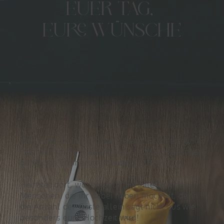
EUER TAG,
EURE WÜNSCHE
Wie eben im Intro schon gesagt: Es ist eure
Hochzeit und vor allem soll sie zwei Menschen
perfekt in Erinnerung bleiben: EUCH!
Heiratet dort, wo ihr wollt. Heiratet mit den
Menschen, die ihr dabei haben möchtet, denn
die Anzahl der Gäste allein sagt nicht aus wie
besonders eure Hochzeit wird!