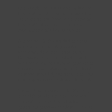
Egal wieviel Zeit und Liebe ihr in eure
Hochzeit steckt … wenn ich eins über
die Jahre gelernt habe: eine „perfekte
Hochzeit“ gibt es nicht. Denn was
macht „perfekt“ überhaupt aus?
Aus meiner Erfahrung sind es genau
die spontanen, nicht geplanten
Momente, die euren Tag zu etwas
Besonderem machen. Glaubt mir: Es
wird immer etwas Unvorhergesehenes
passieren. Aus Fotografinnen-Sicht ist
es manchmal übrigens genau das, was
eine Reportage so authentisch macht.
Versucht euch während der Planung
also nicht zu viel Druck zu machen.
Ich weiß, das ist oftmals leichter
gesagt als getan – vor allem durch die