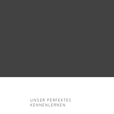
Und zu Guter letzt: Shit happens!
Ich sag es euch – auf fast jeder
Hochzeit geht irgendetwas schief. Und
vermutlich wird auch bei eurer
Hochzeit eine Kleinigkeit schief
gehen. Nehmt es mit Leichtigkeit und
einem Lächeln. Dieser Tag wird nie
wieder kommen und jede Sekunde,
die ihr euch über etwas ärgert und
nicht im Moment lebt, ist absolut
verschenkt!
UNSER PERFEKTES
KENNENLERNEN