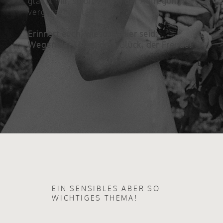
glaubt mir, so oft wird in der Aufregung
vergessen zu lachen.
Erinnert euch, wieso ihr hier seid:
Wegen der Liebe, dem Glück, der Freude!
EIN SENSIBLES ABER SO
WICHTIGES THEMA!