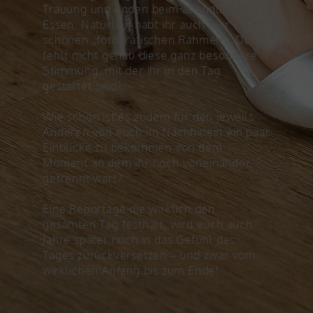
Trauung und enden beim abendlichen
Essen. Natürlich habt ihr auch hier einen
schönen „fotografischen Rahmen“. Doch
fehlt nicht genau diese ganz besondere
Stimmung, mit der ihr in den Tag
gestartet seid?
Wie schön ist es zudem für den jeweils
Anderen von euch im Nachhinein ein paar
Einblicke zu bekommen von dem
Moment an dem ihr noch voneinander
getrennt wart?
Eine Reportage die wirklich den
gesamten Tag festhält, wird euch auch
Jahre später noch in das Gefühl des
Tages zurückversetzen – und zwar vom
wirklichen Anfang bis zum Ende!