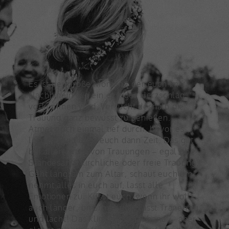
Es ist der große Moment, der euch im
Nachhinein wie ein einziger Herzschlag
vorkommen wird. Versucht deshalb die
Trauung ganz bewusst zu genießen.
Atmet noch einmal tief durch, bevor es
losgeht und lasst euch dann Zeit. Das gilt
bei allen Arten von Trauungen – egal ob
Standesamt, kirchliche oder freie Trauung.
Geht langsam zum Altar, schaut euch um,
nehmt alles in euch auf, lasst alle
Emotionen zu. Küsst euch, wenn ihr wollt
auch länger, umarmt euch, lasst Tränen zu
und lacht! Das klingt erstmal banal – aber