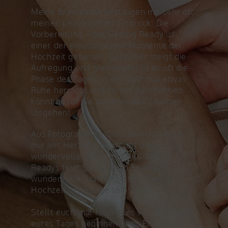
Meine Brautpaare bestätigen mir sehr oft
meinen persönlichen Eindruck: Die
Vorbereitung – das Getting Ready ist
einer der emotionalsten Momente der
Hochzeit gewesen. Denn hier steigt die
Aufregung und gleichzeitig ist es oft die
Phase des Tages, in der nochmal etwas
Ruhe herrscht und ihr tief durchatmen
könnt bevor die aufregenden Stunden
losgehen!
Aus Fotografinnen-Sicht kann ich euch
nur ans Herz legen: Haltet diese
wundervolle Stimmung des Getting
Readys fest! Sie wird am Ende eine
wundervolle Startsequenz für eure
Hochzeitsreportage sein!
Stellt euch mal folgendes vor: Die Fotos
eures Tages beginnen beim Einlauf zur